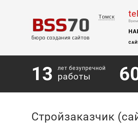
te
BSS
70
Томск
Врем
НА
бюро создания сайтов
САЙ
13
6
лет безупречной
работы
Стройзаказчик (са