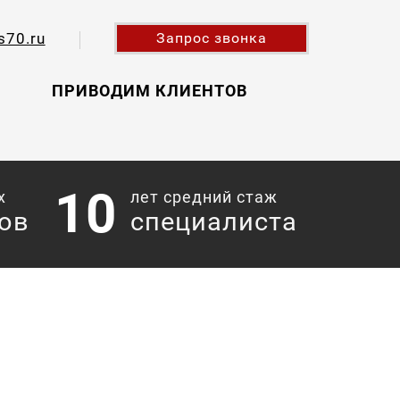
s70.ru
Запрос звонка
ПРИВОДИМ КЛИЕНТОВ
10
х
лет средний стаж
ов
специалиста