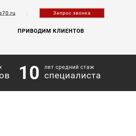
s70.ru
Запрос звонка
ПРИВОДИМ КЛИЕНТОВ
10
х
лет средний стаж
ов
специалиста