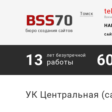
te
BSS
70
Томск
Врем
НА
бюро создания сайтов
САЙ
13
6
лет безупречной
работы
УК Центральная (с