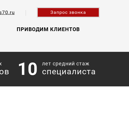
s70.ru
Запрос звонка
ПРИВОДИМ КЛИЕНТОВ
10
х
лет средний стаж
ов
специалиста