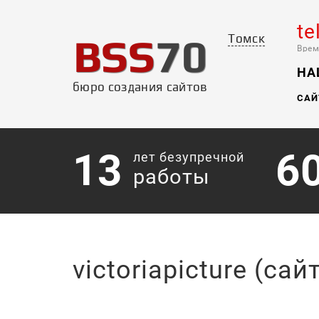
te
BSS
70
Томск
Врем
НА
бюро создания сайтов
САЙ
13
6
лет безупречной
работы
victoriapicture (сайт