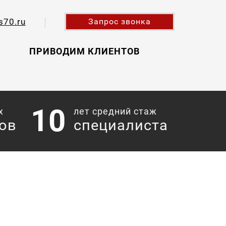
s70.ru
Запрос звонка
ПРИВОДИМ КЛИЕНТОВ
10
х
лет средний стаж
ов
специалиста