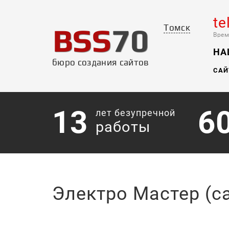
te
BSS
70
Томск
Врем
НА
бюро создания сайтов
САЙ
13
6
лет безупречной
работы
Электро Мастер (с