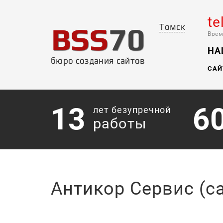
te
BSS
70
Томск
Врем
НА
бюро создания сайтов
САЙ
13
6
лет безупречной
работы
Антикор Сервис (с