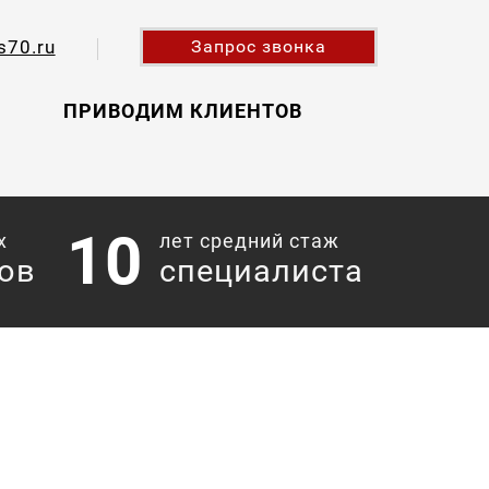
s70.ru
Запрос звонка
ПРИВОДИМ КЛИЕНТОВ
10
х
лет средний стаж
ов
специалиста